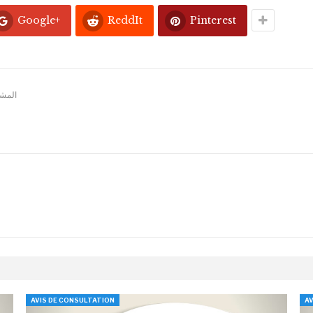
Google+
ReddIt
Pinterest
المشار
AVIS DE CONSULTATION
AV