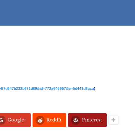
153b4f7d647b232b671d89&id=772a646967&e=5d441d3aca
)
Google+
ReddIt
Pinterest