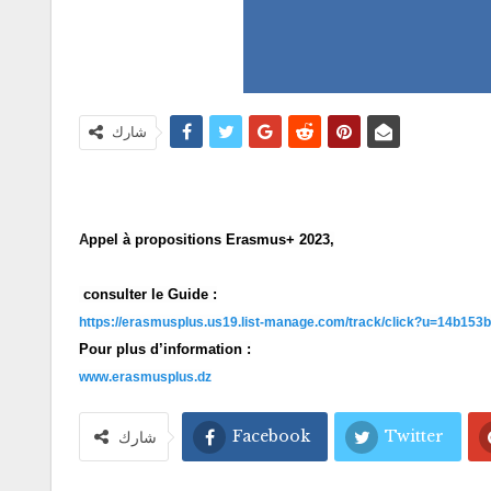
شارك
A
ppel
à propositions Erasmus+ 2023,
consulter le Guide :
https://erasmusplus.us19.list-manage.com/track/click?u=14b
Pour plus d’information :
www.erasmusplus.dz
Facebook
Twitter
شارك