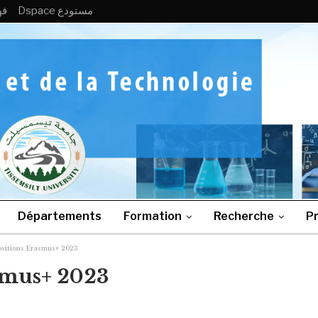
Dspace مستودع
فه
Départements
Formation
Recherche
Pr
ositions Erasmus+ 2023
smus+ 2023