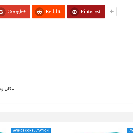
Google+
ReddIt
Pinterest
مكان وتا
AVIS DE CONSULTATION
AV