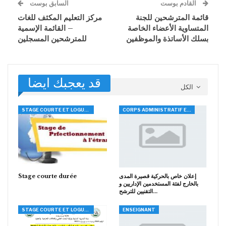
القادم بوست
السابق بوست
قائمة المترشحين للجنة
مركز التعليم المكثف للغات
المتساوية الأعضاء الخاصة
– القائمة الإسمية
بسلك الأساتذة والموظفين
للمترشحين المسجلين
قد يعجبك ايضا
الكل
STAGE COURTE ET LOGUE DURÉE
CORPS ADMINISTRATIF ET TECHNIQUE
إعلان خاص بالحركية قصيرة المدى
Stage courte durée
بالخارج لفئة المستخدمين الإداريين و
التقنيين للترشح…
STAGE COURTE ET LOGUE DURÉE
ENSEIGNANT