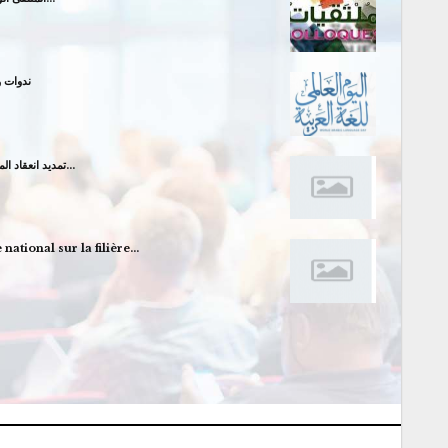
ندوات وط
تمديد انعقاد الملتقى الوطني الموسوم » النشاط المنجمي بين…
ational sur la filière…