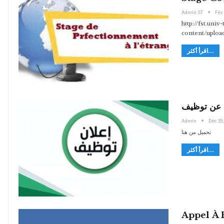
Admin ST
Fév 
http://fst.univ
content/uplo
اقرأ أكثر...
 عن توظيف
Admin
Déc 19,
تحميل من هنا
اقرأ أكثر...
Appel À 