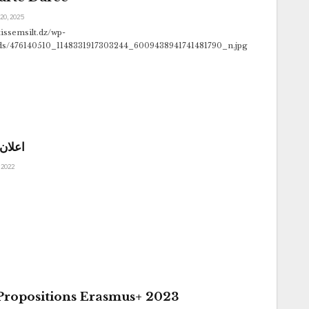
20, 2025
-tissemsilt.dz/wp-
ads/476140510_1148331917303244_6009438941741481790_n.jpg
اعلان
 2022
Propositions Erasmus+ 2023