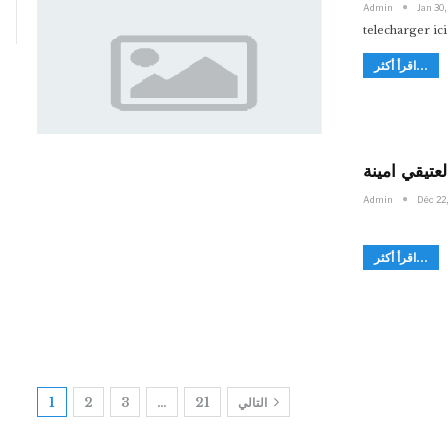
Admin
Jan 30,
telecharger ici
اقرأ أكثر...
عتيقي امينة
Admin
Déc 22
اقرأ أكثر...
1
2
3
…
21
التالي