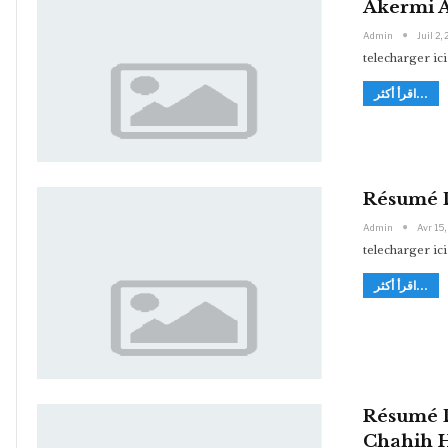
Akermi 
Admin
Juil 2,
telecharger ici
اقرأ أكثر...
Résumé D
Admin
Avr 15,
telecharger ici
اقرأ أكثر...
Résumé D
Chahih H