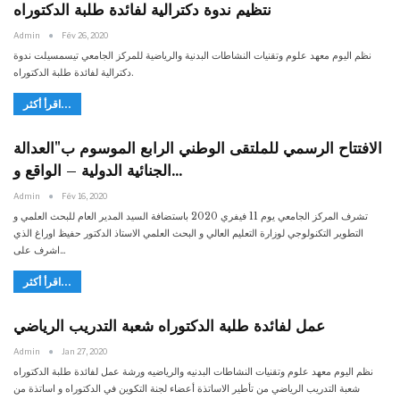
نتظيم ندوة دكترالية لفائدة طلبة الدكتوراه
Admin
Fév 26, 2020
نظم اليوم معهد علوم وتقنيات النشاطات البدنية والرياضية للمركز الجامعي تيسمسيلت ندوة
دكترالية لفائدة طلبة الدكتوراه.
اقرأ أكثر...
الافتتاح الرسمي للملتقى الوطني الرابع الموسوم ب"العدالة
الجنائية الدولية – الواقع و…
Admin
Fév 16, 2020
تشرف المركز الجامعي يوم 11 فيفري 2020 باستضافة السيد المدير العام للبحث العلمي و
التطوير التكنولوجي لوزارة التعليم العالي و البحث العلمي الاستاذ الدكتور حفيظ اوراغ الذي
اشرف على…
اقرأ أكثر...
ﻋﻤﻞ لفائدة طلبة ﺍﻟﺪﻛﺘﻮﺭﺍﻩ ﺷﻌﺒﺔ ﺍﻟﺘﺪﺭﻳﺐ ﺍﻟﺮﻳﺎﺿﻲ
Admin
Jan 27, 2020
ﻧﻈﻢ ﺍﻟﻴﻮﻡ ﻣﻌﻬﺪ ﻋﻠﻮﻡ ﻭﺗﻘﻨﻴﺎﺕ ﺍﻟﻨﺸﺎﻃﺎﺕ ﺍﻟﺒﺪﻧﻴﻪ ﻭﺍﻟﺮﻳﺎﺿﻴﻪ ﻭﺭﺷﺔ ﻋﻤﻞ لفائدة طلبة ﺍﻟﺪﻛﺘﻮﺭﺍﻩ
ﺷﻌﺒﺔ ﺍﻟﺘﺪﺭﻳﺐ ﺍﻟﺮﻳﺎﺿﻲ من تأطير الاساتذة أعضاء لجنة التكوين في الدكتوراه و اساتذة من