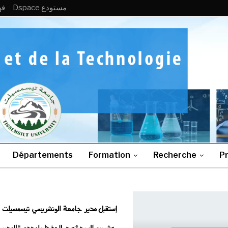
Dspace مستودع
فه
Départements
Formation
Recherche
Pr