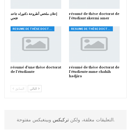
إعلان ملخص أطروحة دكتوراه جاعد
résumé de thèse doctorat de
فتحي
l’étudiant akermi amer
RESUME DE THÈSE DOCTORAT
RESUME DE THÈSE DOCTORAT
résumé d’une thèse doctorat
résumé de thèse doctorat de
de l’étudiante
l’étudiente mme chahih
hadjira
التالي
السابق
وبينغبكس مفتوحة.
التعليقات مغلقة، ولكن
تركبكس