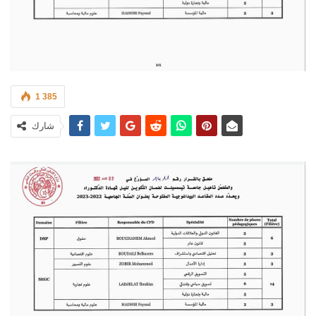
1 385
شارك