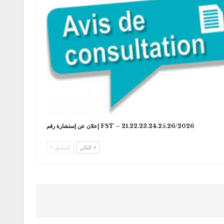
إعلان عن إستشارة رقم FST – 21.22.23.24.25.26/2026
التالي
السابق