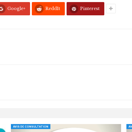
Google+
ReddIt
Pinterest
AVIS DE CONSULTATION
AV