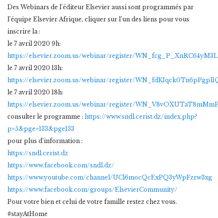
Des Webinars de l’éditeur Elsevier aussi sont programmés par
l’équipe Elsevier Afrique, cliquer sur l’un des liens pour vous
inscrire la :
le 7 avril 2020 9h:
https://elsevier.zoom.us/webinar/register/WN_fcg_P_XnRC64yM
le 7 avril 2020 13h:
https://elsevier.zoom.us/webinar/register/WN_fdKIqck0Tn6pPgp
le 7 avril 2020 18h:
https://elsevier.zoom.us/webinar/register/WN_V8vOXUTaT8m
consulter le programme :
https://www.sndl.cerist.dz/index.php?
p=5&pge=133&pge133
pour plus d’information :
https://sndl.cerist.dz
https://www.facebook.com/sndl.dz/
https://www.youtube.com/channel/UCl6mocQcExPQ3yWpFzrw3xg
https://www.facebook.com/groups/ElsevierCommunity/
Pour votre bien et celui de votre famille restez chez vous.
#stayAtHome