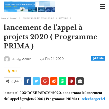
الصفحة الرئيسية
coopération internationale
@Prima
lancement de l'appel à
projets 2020 ( Programme
PRIMA )
في
Fév 24, 2020
@PRIMA
بواسطة
Admin
993
شارك
la note n°: 103/DCEIU/SDCM/2020, concernant le lancement
de l’appel à projets 2020 ( Programme PRIMA )
telecharger ici