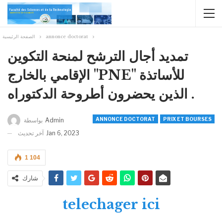
الصفحة الرئيسية
annonce doctorat
تمديد أجال الترشح لمنحة التكوين
الإقامي بالخارج "PNE" للأساتذة
الذين يحضرون أطروحة الدكتوراه .
ANNONCE DOCTORAT
PRIX ET BOURSES
بواسطة
Admin
آخر تحديث
Jan 6, 2023
1 104
شارك
telechager ici